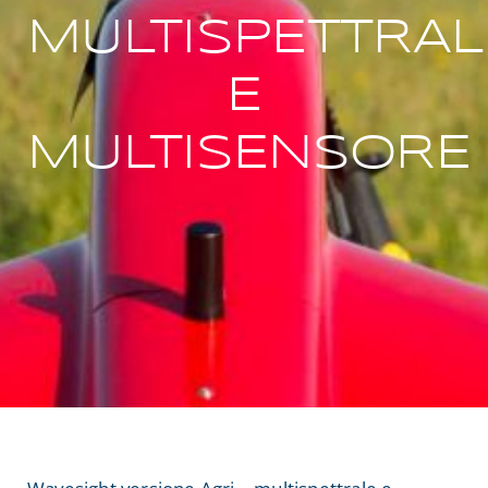
MULTISPETTRAL
NEWS
E
Cerca
per:
MULTISENSORE