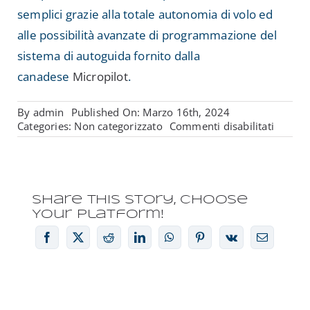
semplici grazie alla totale autonomia di volo ed
alle possibilità avanzate di programmazione del
sistema di autoguida fornito dalla
canadese
Micropilot
.
By
admin
Published On: Marzo 16th, 2024
su
Categories:
Non categorizzato
Commenti disabilitati
WAVES
VERSIO
AGRI
–
MULTIS
Share This Story, Choose
E
Your Platform!
MULTI